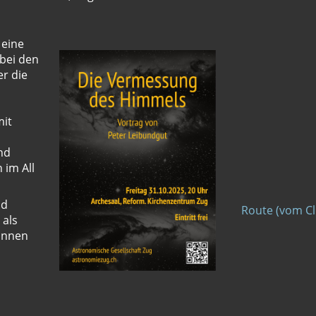
 eine
bei den
r die
mit
nd
 im All
nd
Route (vom Cl
 als
innen